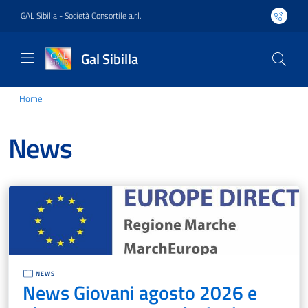
GAL Sibilla - Società Consortile a.r.l.
Gal Sibilla
Home
News
NEWS
News Giovani agosto 2026 e