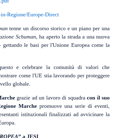
.pdf
a-in-Regione/Europe-Direct
man
tenne un discorso storico e un piano per una
razione Schuman
, ha aperto la strada a una nuova
 – gettando le basi per l'Unione Europea come la
uesto e celebrare la comunità di valori che
 mostrare come l'UE stia lavorando per proteggere
vello globale.
 Marche
grazie ad un lavoro di squadra
con il suo
 Regione Marche
promuove una serie di eventi,
sentanti istituzionali finalizzati ad avvicinare la
’Europa.
UROPEA
” a JESI