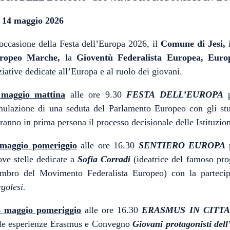
e 14 maggio 2026
occasione della Festa dell’Europa 2026, il
Comune di Jesi,
ropeo Marche,
la
Gioventù Federalista Europea, Eur
ziative dedicate all’Europa e al ruolo dei giovani.
 maggio mattina
alle ore 9.30
FESTA DELL’EUROPA
p
ulazione di una seduta del Parlamento Europeo con gli studen
ranno in prima persona il processo decisionale delle Istituzio
 maggio pomeriggio
alle ore 16.30
SENTIERO EUROPA
p
ve stelle dedicate a
Sofia Corradi
(ideatrice del famoso p
mbro del Movimento Federalista Europeo) con la partecip
golesi.
4 maggio pomeriggio
alle ore 16.30
ERASMUS IN CITT
lle esperienze Erasmus e Convegno
Giovani protagonisti dell