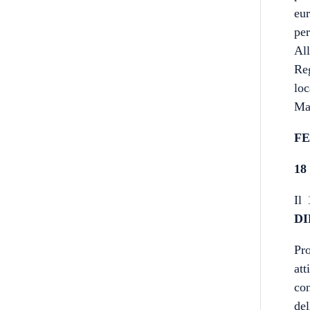
eur
pe
Al
Re
lo
Ma
FE
18
Il
DI
Pr
at
con
del