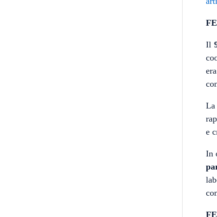
art
FE
Il
co
era
co
L
rap
e c
In 
pa
lab
com
FE