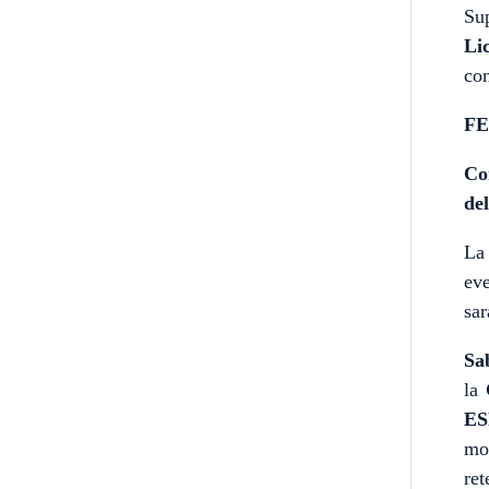
Sup
Lic
con
FE
Co
de
La
eve
sa
Sa
la
ES
mob
ret