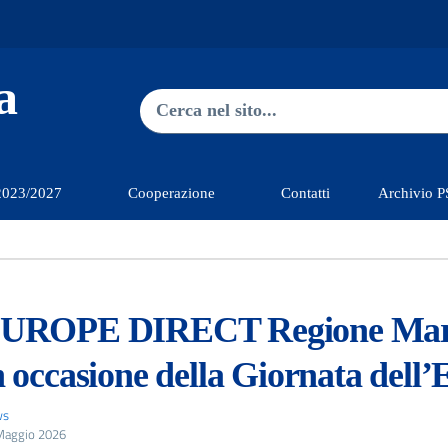
a
Ricerca nel sito
Type 2 or more characters for re
2023/2027
Cooperazione
Contatti
Archivio 
UROPE DIRECT Regione Mar
n occasione della Giornata dell
ws
Maggio 2026