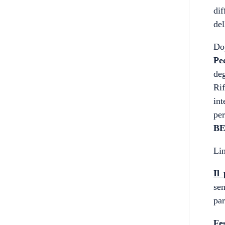
dif
de
Do
Pe
de
Ri
in
pe
B
Lin
Il
sen
par
Fe