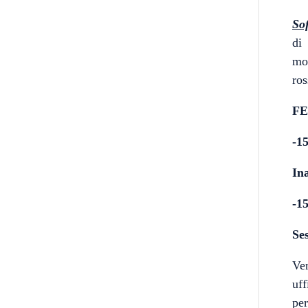
So
di
mom
ros
FE
-1
In
-1
Se
Ve
uff
per