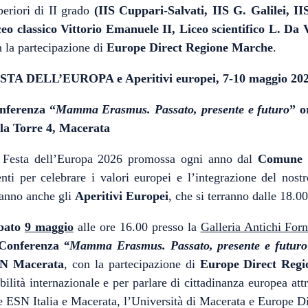
eriori di II grado
(IIS Cuppari-Salvati, IIS G. Galilei, II
eo classico Vittorio Emanuele II, Liceo scientifico L. Da 
 la partecipazione di
Europe Direct Regione Marche
.
STA DELL’EUROPA e Aperitivi europei, 7-10 maggio 
nferenza “
Mamma Erasmus. Passato, presente e futuro
”
o
lla Torre 4, Macerata
 Festa dell’Europa 2026 promossa ogni anno dal
Comune 
nti per celebrare i valori europei e l’integrazione del nost
ranno anche gli
Aperitivi Europei
, che si terranno dalle 18.00
bato
9 maggio
alle ore 16.00 presso la
Galleria Antichi Forn
Conferenza
“Mamma Erasmus. Passato, presente e futuro
N Macerata
, con la partecipazione di
Europe Direct Reg
ilità internazionale e per parlare di cittadinanza europea a
e ESN Italia e Macerata, l’Università di Macerata e Europe 