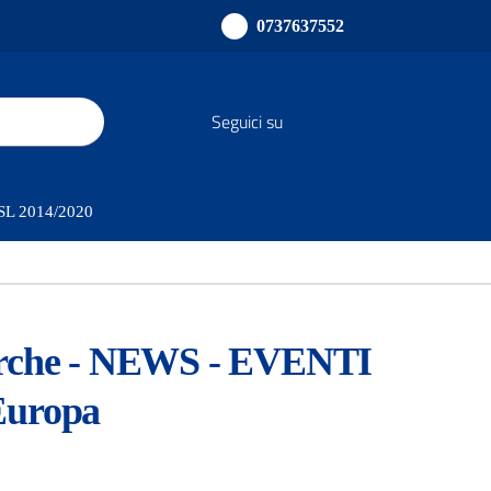
0737637552
Seguici su
sults.
PSL 2014/2020
che - NEWS - EVENTI
’Europa