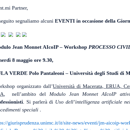
t.mi Partner,
seguito segnaliamo alcuni
EVENTI in occasione della Giorn
dulo Jean Monnet AIcoIP – Workshop
PROCESSO CIVI
nerdì 8 maggio ore 9.30,
LA VERDE Polo Pantaleoni – Università degli Studi d
rkshop organizzato dall’
Università di Macerata, ERUA, Ce
DA
, nell’ambito del
Modulo Jean Monnet AIcoIP attivi
fessionisti
. Si parlerà di
Uso dell’intelligenza artificiale ne
cedimenti speciali
.
ps://giurisprudenza.unimc.it/it/site-news/eventi/jm-aicoip-wor