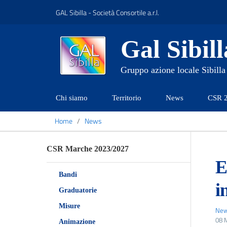
GAL Sibilla - Società Consortile a.r.l.
Gal Sibill
Gruppo azione locale Sibilla
Chi siamo
Territorio
News
CSR 
Home
News
CSR Marche 2023/2027
E
Bandi
i
Graduatorie
Misure
Ne
08 
Animazione