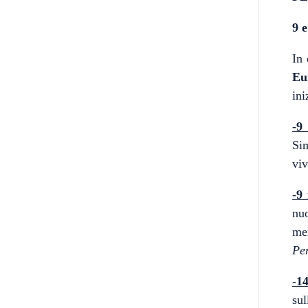
9 
In 
Eu
ini
-
9
Sim
viv
-
9
nuo
me
Per
-
1
su