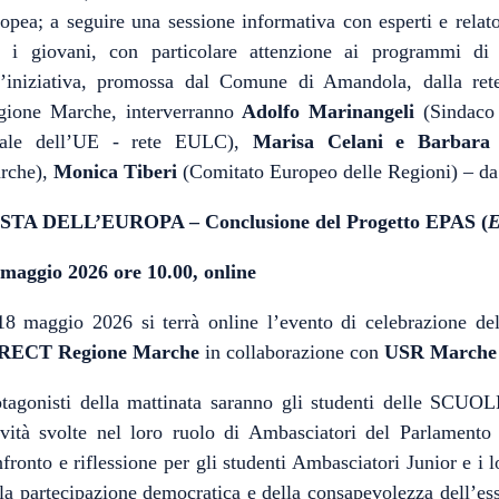
opea; a seguire una sessione informativa con esperti e relato
r i giovani, con particolare attenzione ai programmi di m
l’iniziativa, promossa dal Comune di Amandola, dalla rete
gione Marche, interverranno
Adolfo Marinangeli
(Sindaco
cale dell’UE - rete EULC),
Marisa Celani e Barbara 
rche),
Monica Tiberi
(Comitato Europeo delle Regioni) – d
STA DELL’EUROPA – Conclusione del Progetto EPAS (
E
 maggio 2026 ore 10.00, online
 18 maggio 2026 si terrà online l’evento di celebrazione de
RECT Regione Marche
in collaborazione con
USR Marche e 
otagonisti della mattinata saranno gli studenti delle SCUO
tività svolte nel loro ruolo di Ambasciatori del Parlament
fronto e riflessione per gli studenti Ambasciatori Junior e i
la partecipazione democratica e della consapevolezza dell’esse