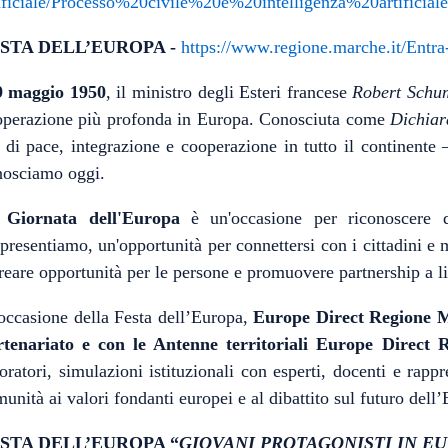
ificiale/Processo%20civile%20e%20intelligenza%20artificiale
STA DELL’EUROPA -
https://www.regione.marche.it/Entr
9 maggio 1950
, il ministro degli Esteri francese
Robert Schu
operazione più profonda in Europa. Conosciuta come
Dichia
 di pace, integrazione e cooperazione in tutto il continente
nosciamo oggi.
a
Giornata dell'Europa
è un'occasione per riconoscere q
presentiamo, un'opportunità per connettersi con i cittadini e
reare opportunità per le persone e promuovere partnership a li
occasione della Festa dell’Europa,
Europe Direct Regione
rtenariato e con le Antenne territoriali Europe Direct
oratori, simulazioni istituzionali con esperti, docenti e rappre
unità ai valori fondanti europei e al dibattito sul futuro dell
STA DELL’EUROPA “
GIOVANI PROTAGONISTI IN E