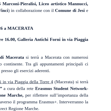
S Marconi-Pieralisi, Liceo artistico Mannucci,
Vinci
) in collaborazione con il
Comune di Jesi
e
2026 a MACERATA
re 16.00,
Galleria Antichi Forni in via Piaggia
di Macerata
si terrà a Macerata con numerosi
ro continente. Tra gli appuntamenti principali ci
 presso gli esercizi aderenti.
i in via Piaggia della Torre 4
(Macerata) si terrà
”
a cura della rete
Erasmus Student Network-
ione Marche,
per riflettere sull’importanza della
ttraverso il programma Erasmus+. Interverranno la
Direct Regione Marche.