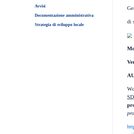
Avvisi
Gen
Documentazione amministrativa
di 
Strategia di sviluppo locale
Mo
Ve
AU
Wo
S
pro
pro
htt