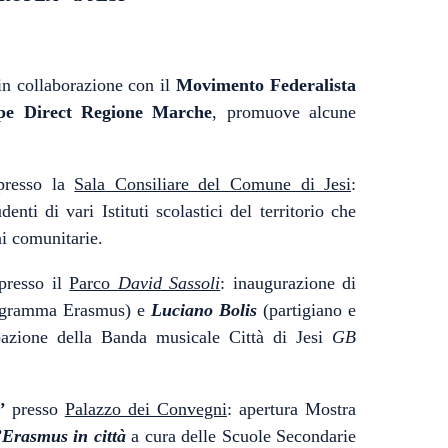
in collaborazione con il
Movimento Federalista
ope Direct Regione Marche
, promuove alcune
resso la
Sala Consiliare del Comune di Jesi
:
ti di vari Istituti scolastici del territorio che
ni comunitarie.
resso il
Parco
David Sassoli
: inaugurazione di
rogramma Erasmus) e
Luciano Bolis
(partigiano e
azione della Banda musicale Città di Jesi
GB
A’
presso
Palazzo dei Convegni
: apertura Mostra
’Erasmus in città
a cura delle Scuole Secondarie