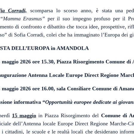
fia Corradi,
scomparsa lo scorso anno, è stata una pedag
“Mamma Erasmus”
per il suo impegno profuso per il P
ento di confronto e dibattito che tocca idee, prospettive, rifle
so” di Sofia Corradi, colei che ha immaginato l’Europa dei gio
STA DELL’EUROPA in AMANDOLA
5 maggio 2026 ore 15.30, Piazza Risorgimento Comune di
augurazione Antenna Locale Europe Direct Regione Marc
5 maggio 2026 ore 16.00, sala Consiliare Comune di Aman
ssione informativa “
Opportunità europee dedicate ai giovan
nerdì
15 maggio
in Piazza Risorgimento del
Comune di A
iciale dell’Antenna locale Europe Direct Regione Marche-Citt
 i cittadini, le scuole e le realtà locali che desiderano info