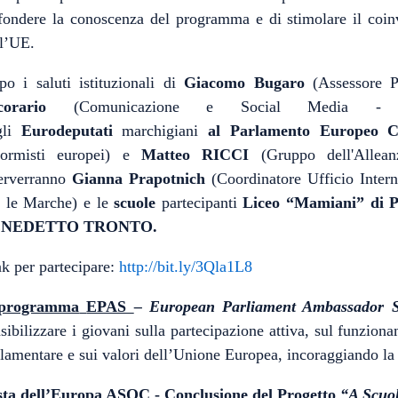
fondere la conoscenza del programma e di stimolare il coin
ll’UE.
po i saluti istituzionali di
Giacomo Bugaro
(Assessore P
corario
(Comunicazione e Social Media 
gli
Eurodeputati
marchigiani
al Parlamento Europeo
C
formisti europei) e
Matteo RICCI
(Gruppo dell'Allean
terverranno
Gianna Prapotnich
(Coordinatore Ufficio Intern
r le Marche) e le
scuole
partecipanti
Liceo “Mamiani” di 
ENEDETTO TRONTO.
k per partecipare:
http://bit.ly/3Qla1L8
 programma
EPAS
– European Parliament Ambassador S
sibilizzare i giovani sulla partecipazione attiva, sul funzion
lamentare e sui valori dell’Unione Europea, incoraggiando la 
sta dell’Europa ASOC - Conclusione del Progetto
“A Scuo