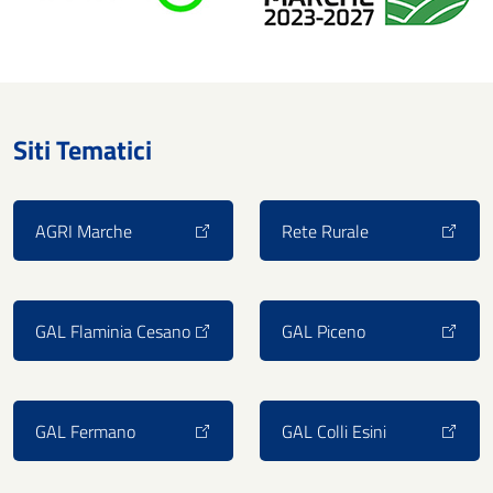
Siti Tematici
AGRI Marche
Rete Rurale
GAL Flaminia Cesano
GAL Piceno
GAL Fermano
GAL Colli Esini