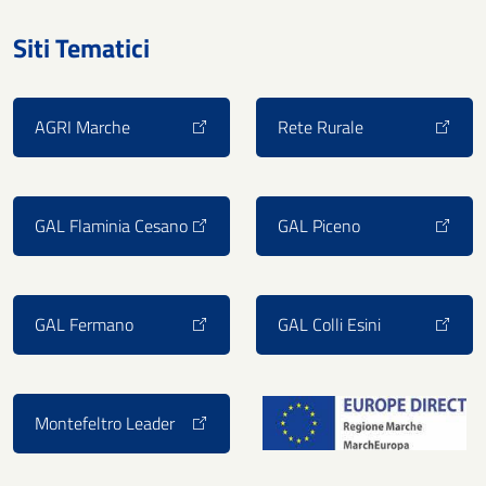
Siti Tematici
AGRI Marche
Rete Rurale
GAL Flaminia Cesano
GAL Piceno
GAL Fermano
GAL Colli Esini
Montefeltro Leader