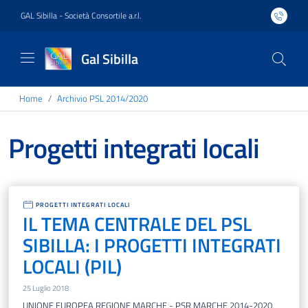
GAL Sibilla - Società Consortile a.r.l.
Gal Sibilla
Home
Archivio PSL 2014/2020
Progetti integrati locali
PROGETTI INTEGRATI LOCALI
IL TEMA CENTRALE DEL PSL
SIBILLA: I PROGETTI INTEGRATI
LOCALI (PIL)
25 Luglio 2018
UNIONE EUROPEA REGIONE MARCHE - PSR MARCHE 2014-2020