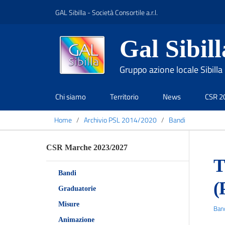
GAL Sibilla - Società Consortile a.r.l.
Gal Sibill
Gruppo azione locale Sibilla
Chi siamo
Territorio
News
CSR 2
Home
Archivio PSL 2014/2020
Bandi
CSR Marche 2023/2027
T
Bandi
(
Graduatorie
Misure
Ban
Animazione