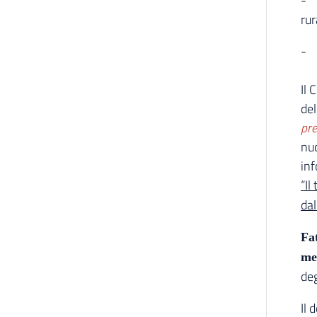
- B
rur
- 
Il 
del
pre
nuo
inf
“Il
dal
Fat
me
deg
Il 