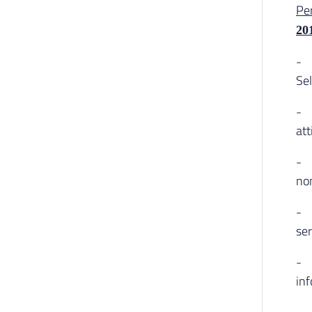
Per
20
- 
Sel
- 
att
- B
non
- 
ser
- B
inf