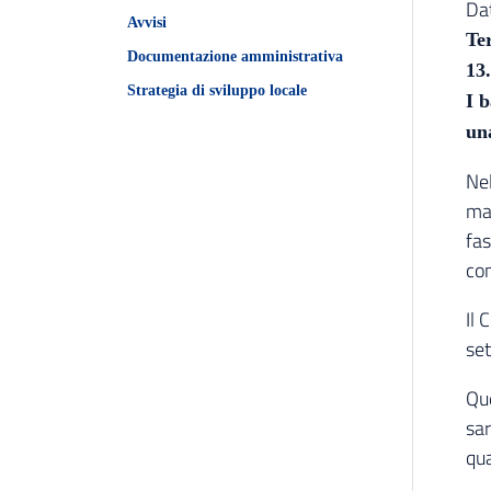
Da
Avvisi
Te
Documentazione amministrativa
13.
Strategia di sviluppo locale
I b
un
Nel
mag
fas
co
Il 
set
Que
sar
qua