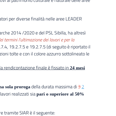
 al patrimonio culturale e naturale delle aree
ri per diverse finalità nelle aree LEADER
arche 2014 /2020 e del PSL Sibilla, ha altresì
 termini l’ultimazione dei lavori e per la
.4, 19.2.7.5 e 19.2.7.5 (di seguito è riportato il
ioni tolte e con il colore azzurro sottolineato le
lla rendicontazione finale è fissato in
24 mesi
della durata massima di
3
2
na sola proroga
avori realizzati sia
pari o superiore al 50%
e tramite SIAR è il seguente: