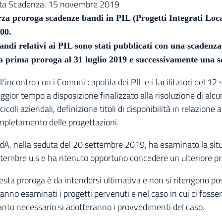
ta Scadenza:
15 novembre 2019
rza proroga scadenze bandi in PIL (Progetti Integrati Loc
00.
andi relativi ai PIL sono stati pubblicati con una scadenza
a prima proroga al 31 luglio 2019 e successivamente una s
l’incontro con i Comuni capofila dei PIL e i facilitatori del 
gior tempo a disposizione finalizzato alla risoluzione di al
cicoli aziendali, definizione titoli di disponibilità in relazione a
mpletamento delle progettazioni.
CdA, nella seduta del 20 settembre 2019, ha esaminato la sit
tembre u.s e ha ritenuto opportuno concedere un ulteriore 
sta proroga è da intendersi ultimativa e non si ritengono poss
anno esaminati i progetti pervenuti e nel caso in cui ci fos
nto necessario si adotteranno i provvedimenti del caso.