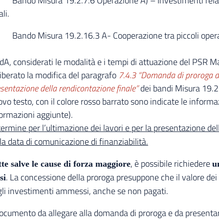
ando Misura 19.2.7.6 Operazione A) – Investimenti relativi
ali.
Bando Misura 19.2.16.3 A- Cooperazione tra piccoli operato
CdA, considerati le modalità e i tempi di attuazione del PSR M
iberato la modifica del paragrafo
7.4.3 “Domanda di proroga dei
sentazione della rendicontazione finale”
dei bandi Misura 19.2.7
vo testo, con il colore rosso barrato sono indicate le informaz
ormazioni aggiunte).
 termine per l’ultimazione dei lavori e per la presentazione de
la data di comunicazione di finanziabilità.
, è possibile richiedere
te salve le cause di forza maggiore
u
. La concessione della proroga presuppone che il valore dei l
si
li investimenti ammessi, anche se non pagati.
documento da allegare alla domanda di proroga e da presentar