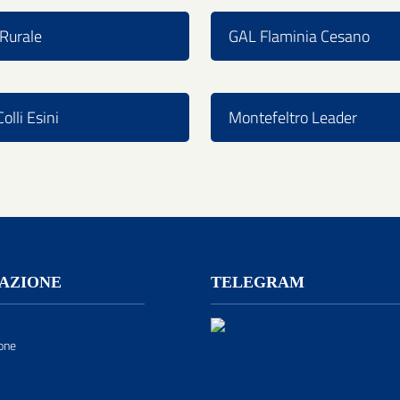
Rurale
GAL Flaminia Cesano
olli Esini
Montefeltro Leader
AZIONE
TELEGRAM
one