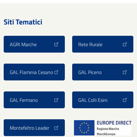
Siti Tematici
AGRI Marche
Rete Rurale
GAL Flaminia Cesano
GAL Piceno
GAL Fermano
GAL Colli Esini
Montefeltro Leader