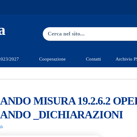
a
Ricerca nel sito
Type 2 or more characters for res
2023/2027
Cooperazione
Contatti
Archivio 
ANDO MISURA 19.2.6.2 OPER
ANDO _DICHIARAZIONI
di