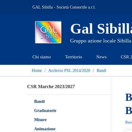
GAL Sibilla - Società Consortile a.r.l.
Gal Sibill
Gruppo azione locale Sibilla
Chi siamo
Territorio
News
CSR 
Home
Archivio PSL 2014/2020
Bandi
CSR Marche 2023/2027
B
Bandi
B
Graduatorie
Misure
Ban
Animazione