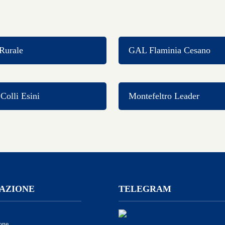
Rurale
GAL Flaminia Cesano
olli Esini
Montefeltro Leader
AZIONE
TELEGRAM
one