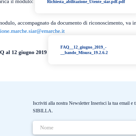
rica il modulo:
Richiesta_abilitazione_Utente_siar.pdf.pdf
modulo, accompagnato da documento di riconoscimento, va inv
gione.marche.siar@emarche.it
FAQ__12_giugno_2019_-
Q al 12 giugno 2019
__bando_Misura_19.2.6.2
Iscriviti alla nostra Newsletter Inserisci la tua email 
SIBILLA.