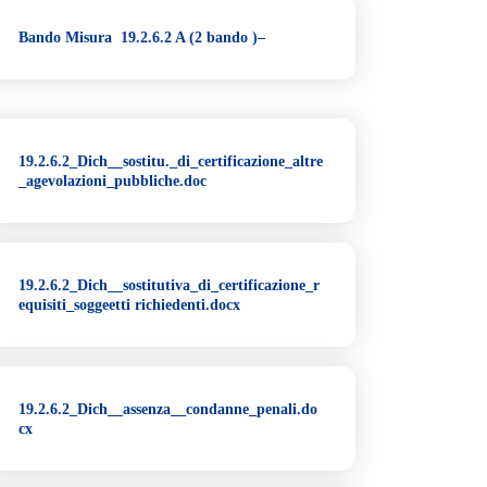
Bando Misura 19.2.6.2 A (2 bando )–
19.2.6.2_Dich__sostitu._di_certificazione_altre
_agevolazioni_pubbliche.doc
19.2.6.2_Dich__sostitutiva_di_certificazione_r
equisiti_soggeetti richiedenti.docx
19.2.6.2_Dich__assenza__condanne_penali.do
cx