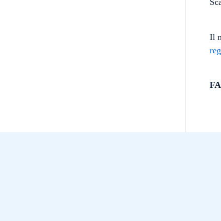
Sca
Il 
re
FA