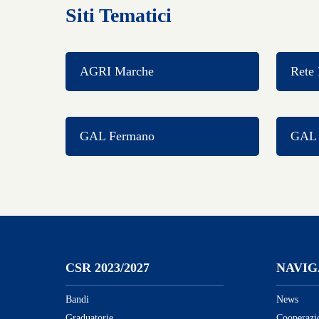
Siti Tematici
AGRI Marche
Rete 
GAL Fermano
GAL C
CSR 2023/2027
NAVIG
Bandi
News
Graduatorie
Cooperazi