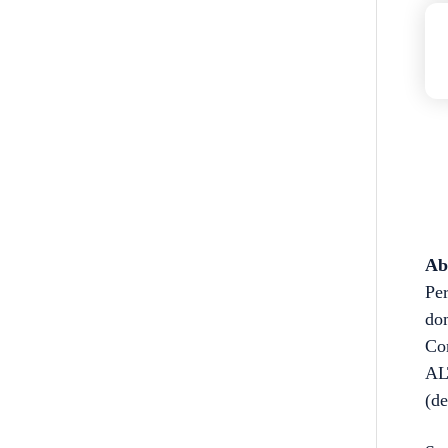
Ab
Per
do
Com
AL
(d