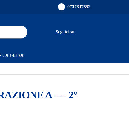
0737637552
Seguici su
ults.
PSL 2014/2020
AZIONE A ---- 2°