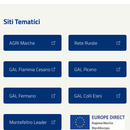
Siti Tematici
AGRI Marche
Rete Rurale
GAL Flaminia Cesano
GAL Piceno
GAL Fermano
GAL Colli Esini
Montefeltro Leader