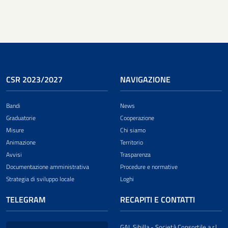
CSR 2023/2027
NAVIGAZIONE
Bandi
News
Graduatorie
Cooperazione
Misure
Chi siamo
Animazione
Territorio
Avvisi
Trasparenza
Documentazione amministrativa
Procedure e normative
Strategia di sviluppo locale
Loghi
TELEGRAM
RECAPITI E CONTATTI
GAL Sibilla - Società Consortile a r.l.