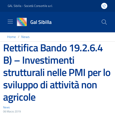
GAL Sibilla - Società Consortile a.r.l.
Gal Sibilla
Home
News
Rettifica Bando 19.2.6.4
B) – Investimenti
strutturali nelle PMI per lo
sviluppo di attività non
agricole
News
06 Marzo 2019