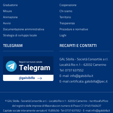
Graduatorie
Cooperazione
Misure
Chi siamo
Animazione
Territorio
Avvisi
Trasparenza
Documentazione amministrativa
Procedure e normative
Strategia di sviluppo locale
Loghi
TELEGRAM
RECAPITI E CONTATTI
GAL Sibilla - Società Consortile a r.l.
Località Rio n.1 - 62032 Camerino
Tel: 0737 637552
E-mail: info@galsibilla.it
E-mail certificata: galsibilla@pec.it
© GAL Sibilla - Società Consortile a r.l. - Località Rio n.1 - 62032 Camerino - Iscritta all’ufficio
del registro delle imprese di Macerata con numero di Piva e C.f. 01451540437
Capitale sociale interamente versato € 15.859,56- Tel: 0737 637552 - E-mail: info@galsibilla.it