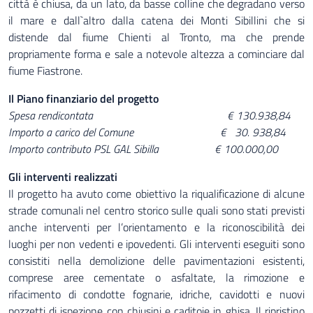
città è chiusa, da un lato, da basse colline che degradano verso
il mare e dall`altro dalla catena dei Monti Sibillini che si
distende dal fiume Chienti al Tronto, ma che prende
propriamente forma e sale a notevole altezza a cominciare dal
fiume Fiastrone.
Il Piano finanziario del progetto
Spesa rendicontata € 130.938,84
Importo a carico del Comune € 30. 938,84
Importo contributo PSL GAL Sibilla
€ 100.000,00
Gli interventi realizzati
Il progetto ha avuto come obiettivo la riqualificazione di alcune
strade comunali nel centro storico sulle quali sono stati previsti
anche interventi per l’orientamento e la riconoscibilità dei
luoghi per non vedenti e ipovedenti. Gli interventi eseguiti sono
consistiti nella demolizione delle pavimentazioni esistenti,
comprese aree cementate o asfaltate, la rimozione e
rifacimento di condotte fognarie, idriche, cavidotti e nuovi
pozzetti di ispezione con chiusini e caditoie in ghisa. Il ripristino