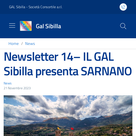
GAL Sibilla - Società Consortile a.r.l.
Gal Sibilla
Home
News
Newsletter 14– IL GAL
Sibilla presenta SARNANO
News
21 Novembre 2023