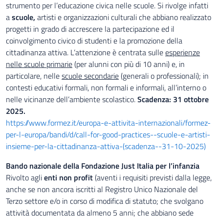
strumento per l’educazione civica nelle scuole. Si rivolge infatti
a
scuole,
artisti e organizzazioni culturali che abbiano realizzato
progetti in grado di accrescere la partecipazione ed il
coinvolgimento civico di studenti e la promozione della
cittadinanza attiva. L’attenzione è centrata sulle
esperienze
nelle scuole primarie
(per alunni con più di 10 anni) e, in
particolare, nelle
scuole secondarie
(generali o professionali); in
contesti educativi formali, non formali e informali, all’interno o
nelle vicinanze dell’ambiente scolastico.
Scadenza:
31 ottobre
2025.
https://www.formez.it/europa-e-attivita-internazionali/formez-
per-l-europa/bandi/d/call-for-good-practices--scuole-e-artisti-
insieme-per-la-cittadinanza-attiva-(scadenza--31-10-2025)
Bando nazionale della Fondazione Just Italia per l’infanzia
Rivolto agli
enti non profit
(aventi i requisiti previsti dalla legge,
anche se non ancora iscritti al Registro Unico Nazionale del
Terzo settore e/o in corso di modifica di statuto; che svolgano
attività documentata da almeno 5 anni; che abbiano sede