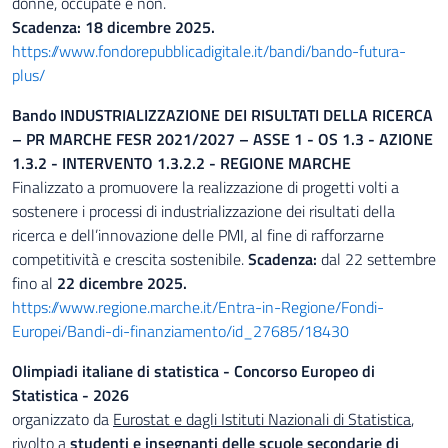
donne, occupate e non.
Scadenza: 18 dicembre 2025.
https://www.fondorepubblicadigitale.it/bandi/bando-futura-
plus/
Bando INDUSTRIALIZZAZIONE DEI RISULTATI DELLA RICERCA
– PR MARCHE FESR 2021/2027 – ASSE 1 - OS 1.3 - AZIONE
1.3.2 - INTERVENTO 1.3.2.2 - REGIONE MARCHE
Finalizzato a promuovere la realizzazione di progetti volti a
sostenere i processi di industrializzazione dei risultati della
ricerca e dell’innovazione delle PMI, al fine di rafforzarne
competitività e crescita sostenibile.
Scadenza:
dal 22 settembre
fino al
22 dicembre 2025.
https://www.regione.marche.it/Entra-in-Regione/Fondi-
Europei/Bandi-di-finanziamento/id_27685/18430
Olimpiadi italiane di statistica - Concorso Europeo di
Statistica - 2026
organizzato da
Eurostat e dagli Istituti Nazionali di Statistica
,
rivolto a
studenti e insegnanti delle scuole secondarie di