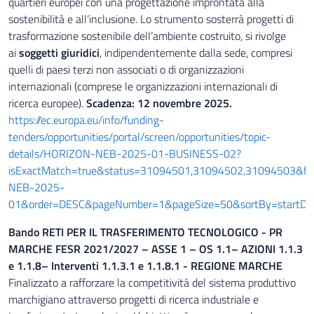
quartieri europei con una progettazione improntata alla
sostenibilità e all’inclusione. Lo strumento sosterrà progetti di
trasformazione sostenibile dell’ambiente costruito, si rivolge
ai
soggetti giuridici
, indipendentemente dalla sede, compresi
quelli di paesi terzi non associati o di organizzazioni
internazionali (comprese le organizzazioni internazionali di
ricerca europee).
Scadenza:
12 novembre 2025
.
https://ec.europa.eu/info/funding-
tenders/opportunities/portal/screen/opportunities/topic-
details/HORIZON-NEB-2025-01-BUSINESS-02?
isExactMatch=true&status=31094501,31094502,31094503&fr
NEB-2025-
01&order=DESC&pageNumber=1&pageSize=50&sortBy=startDa
Bando RETI PER IL TRASFERIMENTO TECNOLOGICO - PR
MARCHE FESR 2021/2027 – ASSE 1 – OS 1.1– AZIONI 1.1.3
e 1.1.8– Interventi 1.1.3.1 e 1.1.8.1 - REGIONE MARCHE
Finalizzato a rafforzare la competitività del sistema produttivo
marchigiano attraverso progetti di ricerca industriale e