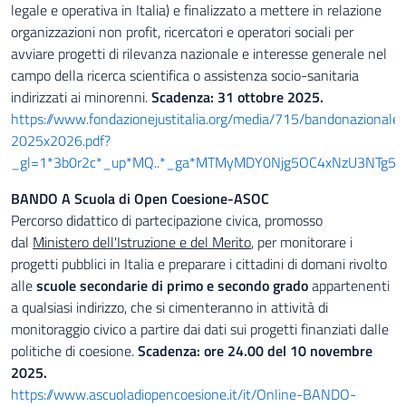
legale e operativa in Italia) e finalizzato a mettere in relazione
organizzazioni non profit, ricercatori e operatori sociali per
avviare progetti di rilevanza nazionale e interesse generale nel
campo della ricerca scientifica o assistenza socio-sanitaria
indirizzati ai minorenni.
Scadenza: 31 ottobre 2025.
https://www.fondazionejustitalia.org/media/715/bandonazionale-
2025x2026.pdf?
_gl=1*3b0r2c*_up*MQ..*_ga*MTMyMDY0Njg5OC4xNzU3NTg5
BANDO A Scuola di Open Coesione-ASOC
Percorso didattico di partecipazione civica, promosso
dal
Ministero dell'Istruzione e del Merito
, per monitorare i
progetti pubblici in Italia e preparare i cittadini di domani rivolto
alle
scuole secondarie di primo e secondo grado
appartenenti
a qualsiasi indirizzo, che si cimenteranno in attività di
monitoraggio civico a partire dai dati sui progetti finanziati dalle
politiche di coesione.
Scadenza: ore 24.00 del 10 novembre
2025.
https://www.ascuoladiopencoesione.it/it/Online-BANDO-