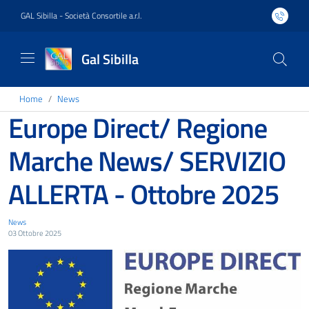
GAL Sibilla - Società Consortile a.r.l.
Gal Sibilla
Home
News
Europe Direct/ Regione
Marche News/ SERVIZIO
ALLERTA - Ottobre 2025
News
03 Ottobre 2025