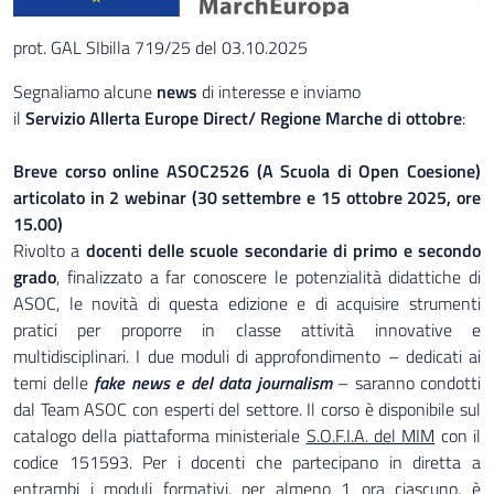
prot. GAL SIbilla 719/25 del 03.10.2025
Segnaliamo alcune
news
di interesse e inviamo
il
Servizio Allerta Europe Direct/ Regione Marche di ottobre
:
Breve corso online ASOC2526 (A Scuola di Open Coesione)
articolato in 2 webinar (30 settembre e 15 ottobre 2025, ore
15.00)
Rivolto a
docenti delle scuole secondarie di primo e secondo
grado
, finalizzato a far conoscere le potenzialità didattiche di
ASOC, le novità di questa edizione e di acquisire strumenti
pratici per proporre in classe attività innovative e
multidisciplinari. I due moduli di approfondimento – dedicati ai
temi delle
fake news e del data journalism
– saranno condotti
dal Team ASOC con esperti del settore. Il corso è disponibile sul
catalogo della piattaforma ministeriale
S.O.F.I.A. del MIM
con il
codice 151593. Per i docenti che partecipano in diretta a
entrambi i moduli formativi, per almeno 1 ora ciascuno, è