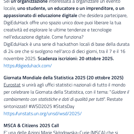
Sei
un'organizzazione
interessata a organizzare un evento
locale,
uno studente, un educatore o un imprenditore, o un
appassionato di educazione digitale
che desidera partecipare,
DigiEduHack offre uno spazio unico dove puoi liberare la tua
creatività ed esplorare le ultime tendenze e tecnologie
nell'educazione digitale. Come funziona?
DigiEduHack è una serie di hackathon locali di base della durata
di 24 ore che si svolgono nell'arco di dieci giorni, tra il 7 e il 16
novembre 2025.
Scadenza iscrizioni: 20 ottobre 2025.
https://digieduhack.com/
Giornata Mondiale della Statistica 2025 (20 ottobre 2025)
Eurostat
si unirà agli uffici statistici nazionali di tutto il mondo
per celebrare la Giornata della Statistica, con il tema: "
Guidare il
cambiamento con statistiche e dati di qualità per tutti
". Restate
sintonizzati! #WSD2025 #StatsDay
https://unstats.un.org/unsd/wsd/2025/
MSCA & Citizens 2025 Call
E’ una delle Azioni Marie Skłodowska-Curie (MSCA) che si