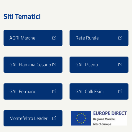
Siti Tematici
AGRI Marche
Rete Rurale
GAL Flaminia Cesano
GAL Piceno
GAL Fermano
GAL Colli Esini
Montefeltro Leader