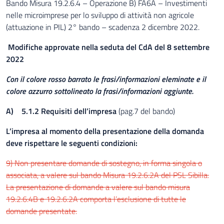
Bando Misura 19.2.6.4 – Operazione B) FA6A – Investimenti
nelle microimprese per lo sviluppo di attività non agricole
(attuazione in PIL) 2° bando – scadenza 2 dicembre 2022.
Modifiche approvate nella seduta del CdA del 8 settembre
2022
Con il colore rosso barrato le frasi/informazioni eleminate e il
colore azzurro sottolineato la frasi/informazioni aggiunte.
A) 5.1.2 Requisiti dell’impresa
(pag.7 del bando)
L’impresa al momento della presentazione della domanda
deve rispettare le seguenti condizioni:
9) Non presentare domande di sostegno, in forma singola o
associata, a valere sul bando Misura 19.2.6.2A del PSL Sibilla.
La presentazione di domande a valere sul bando misura
19.2.6.4B e 19.2.6.2A comporta l’esclusione di tutte le
domande presentate.