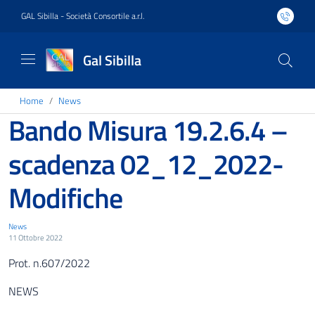
GAL Sibilla - Società Consortile a.r.l.
Gal Sibilla
Home
News
Bando Misura 19.2.6.4 –
scadenza 02_12_2022-
Modifiche
News
11 Ottobre 2022
Prot. n.607/2022
NEWS