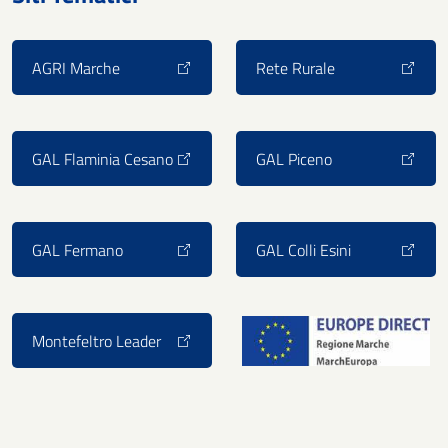
AGRI Marche
Rete Rurale
GAL Flaminia Cesano
GAL Piceno
GAL Fermano
GAL Colli Esini
Montefeltro Leader