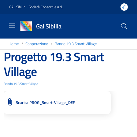
GAL Sibilla - Società Consortile a.r.l.
Gal Sibilla
Home
Cooperazione
Bando 19.3 Smart Village
Progetto 19.3 Smart
Village
Bando 19.3 Smart Village
Scarica PROG_Smart-Village_DEF